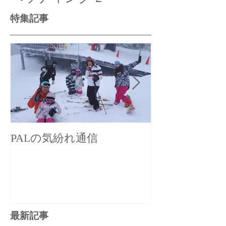
特集記事
PALの気紛れ通信
PALの気まぐ
最新記事