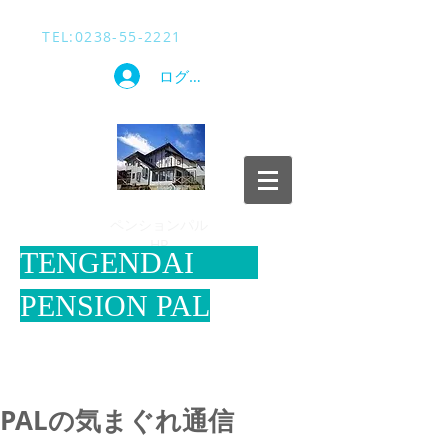
TEL​:
0238-55-2221
ログイン
​ペンションパル
HP
​TENGENDAI
PENSION PAL
PALの気まぐれ通信