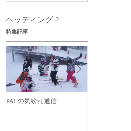
ヘッディング 2
特集記事
PALの気紛れ通信
PALの気まぐ