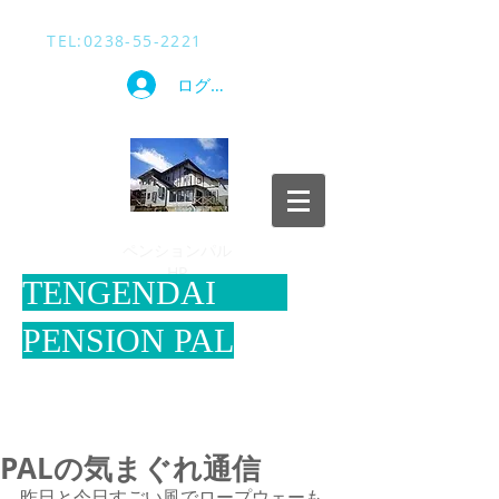
TEL​:
0238-55-2221
ログイン
​ペンションパル
HP
​TENGENDAI
PENSION PAL
PALの気まぐれ通信
昨日と今日すごい風でロープウェーも