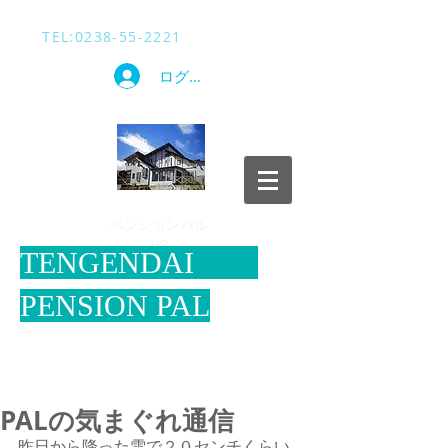
TEL​:
0238-55-2221
ログイン
​ペンションパル
HP
​TENGENDAI
PENSION PAL
PALの気まぐれ通信
昨日から降った雪で２０センチくらい