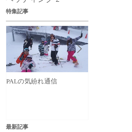
特集記事
PALの気紛れ通信
PALの気まぐ
最新記事