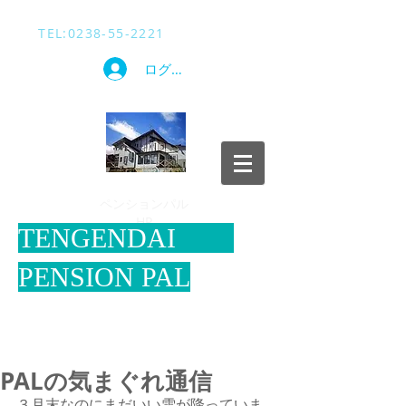
TEL​:
0238-55-2221
ログイン
​ペンションパル
HP
​TENGENDAI
PENSION PAL
PALの気まぐれ通信
３月末なのにまだいい雪が降っていま