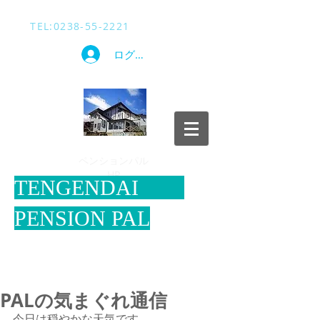
TEL​:
0238-55-2221
ログイン
​ペンションパル
HP
​TENGENDAI
PENSION PAL
PALの気まぐれ通信
今日は穏やかな天気です。