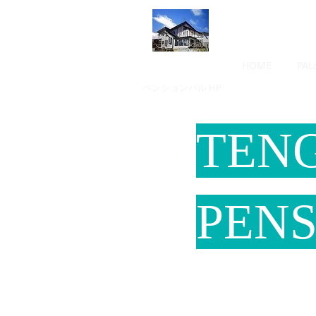
HOME
PA
​ペンションパル HP
​TE
PENS