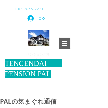
TEL​:
0238-55-2221
ログイン
​ペンションパル
HP
​TENGENDAI
PENSION PAL
PALの気まぐれ通信